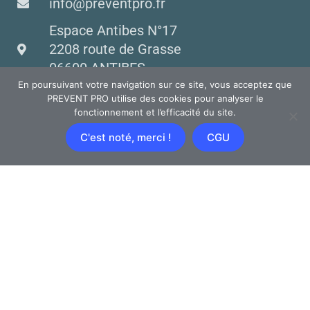
info@preventpro.fr
Espace Antibes N°17
2208 route de Grasse
06600 ANTIBES
En poursuivant votre navigation sur ce site, vous acceptez que
PREVENT PRO utilise des cookies pour analyser le
fonctionnement et l’efficacité du site.
C'est noté, merci !
CGU
NOS FORMATIONS
Catalogue
Formations CSE : SSCT / CSSCT
Formations CSE Economique
Formation Incendie et Evacuation
Formations Sauveteur Secouriste du Travail