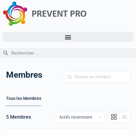
Membres
Trouver
un
membre...
Tous les Membres
Order
5
Membres
By: