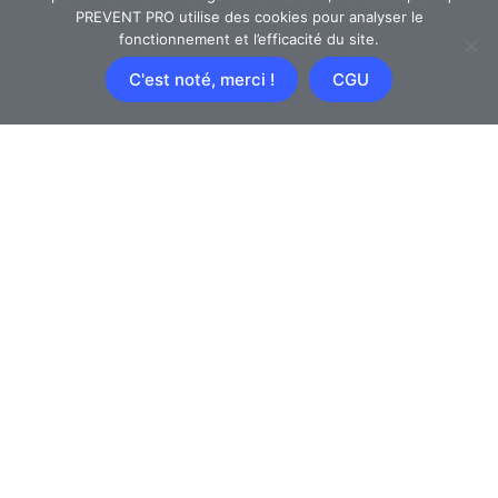
PREVENT PRO utilise des cookies pour analyser le
fonctionnement et l’efficacité du site.
En soumettant mon adresse email, j'accepte que PREVENT
C'est noté, merci !
CGU
PRO l'utilise afin de m'envoyer une newsletter.
JE M'ABONNE
Consultez notre certification Qualiopi